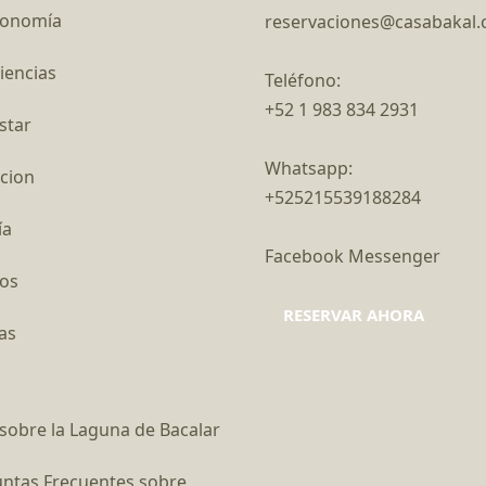
ronomía
reservaciones@casabakal
iencias
Teléfono:
+52 1 983 834 2931
star
Whatsapp:
cion
+525215539188284
ía
Facebook Messenger
os
RESERVAR AHORA
as
sobre la Laguna de Bacalar
ntas Frecuentes sobre