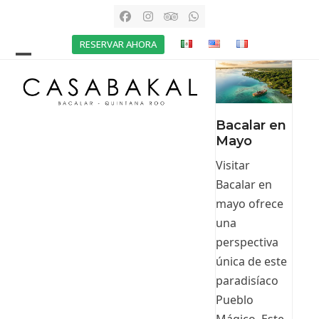
Skip
Facebook
Instagram
Tripadvisor
Whatsapp
to
RESERVAR AHORA
content
Open
Close
mobile
mobile
menu
menu
Bacalar en
Mayo
Visitar
Bacalar en
mayo ofrece
una
perspectiva
única de este
paradisíaco
Pueblo
Mágico. Este