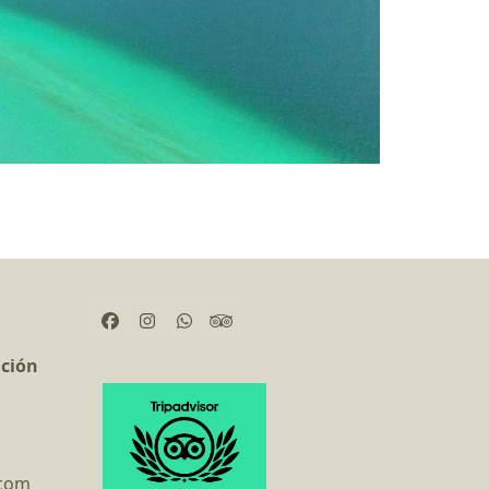
Facebook
Instagram
Whatsapp
Tripadvisor
ación
.com