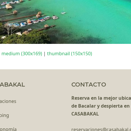
|
medium (300x169)
|
thumbnail (150x150)
ABAKAL
CONTACTO
Reserva en la mejor ubic
aciones
de Bacalar y despierta en
CASABAKAL
ping
ronomía
reservaciones@casabakal