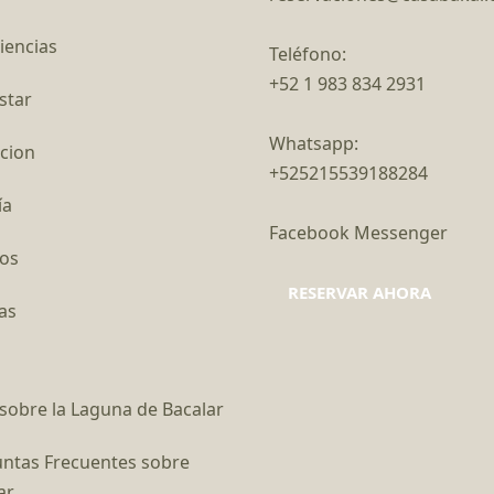
iencias
Teléfono:
+52 1 983 834 2931
star
Whatsapp:
cion
+525215539188284
ía
Facebook Messenger
os
RESERVAR AHORA
as
sobre la Laguna de Bacalar
ntas Frecuentes sobre
ar