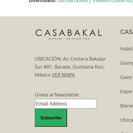
Downloads
:
full (681x369)
|
medium (300x163
CAS
Habit
UBICACIÓN: Av. Costera Bakalar
Glam
Sur #81, Bacalar, Quintana Roo,
México
VER MAPA
Gast
Exper
Únete al Newsletter
Biene
Ubica