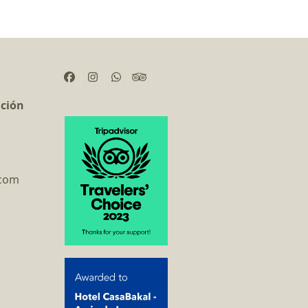
Facebook
Instagram
Whatsapp
Tripadvisor
ación
.com