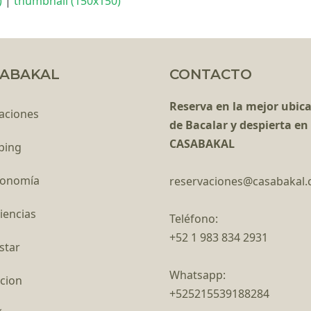
)
|
thumbnail (150x150)
ABAKAL
CONTACTO
Reserva en la mejor ubic
aciones
de Bacalar y despierta en
CASABAKAL
ping
ronomía
reservaciones@casabakal
iencias
Teléfono:
+52 1 983 834 2931
star
Whatsapp:
cion
+525215539188284