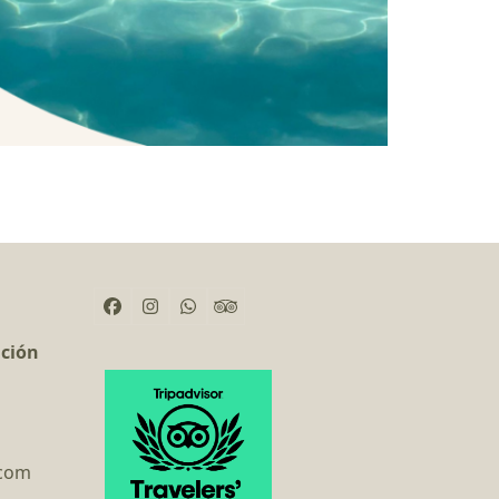
Facebook
Instagram
Whatsapp
Tripadvisor
ación
.com