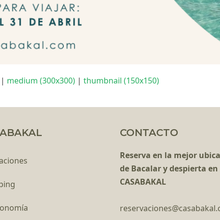
|
medium (300x300)
|
thumbnail (150x150)
ABAKAL
CONTACTO
Reserva en la mejor ubic
aciones
de Bacalar y despierta en
CASABAKAL
ping
ronomía
reservaciones@casabakal