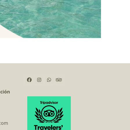
Facebook
Instagram
Whatsapp
Tripadvisor
ación
.com