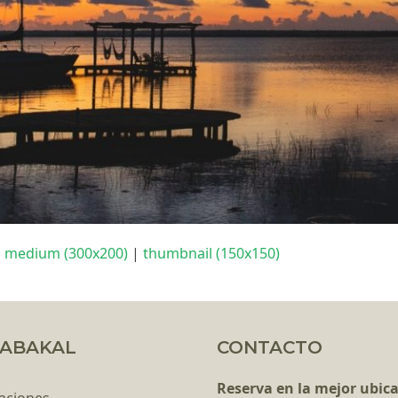
|
medium (300x200)
|
thumbnail (150x150)
ABAKAL
CONTACTO
Reserva en la mejor ubic
aciones