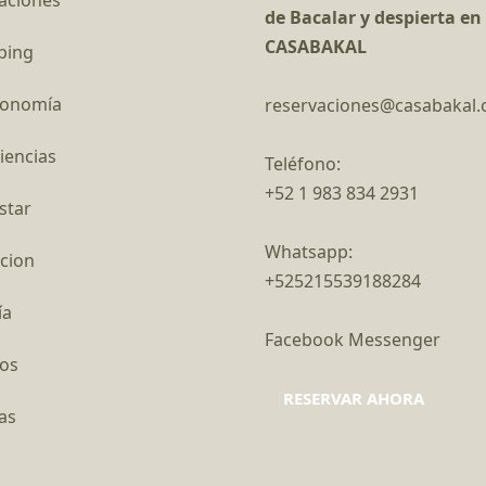
de Bacalar y despierta en
CASABAKAL
ping
ronomía
reservaciones@casabakal
iencias
Teléfono:
+52 1 983 834 2931
star
Whatsapp:
cion
+525215539188284
ía
Facebook Messenger
os
RESERVAR AHORA
as