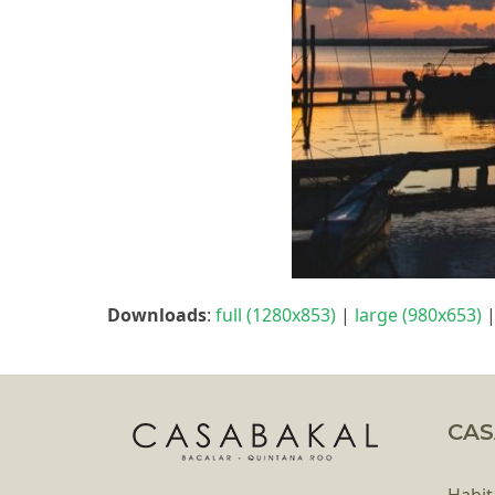
Downloads
:
full (1280x853)
|
large (980x653)
CAS
Habit