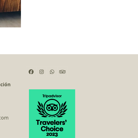
Facebook
Instagram
Whatsapp
Tripadvisor
ación
.com