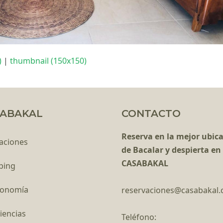
)
|
thumbnail (150x150)
ABAKAL
CONTACTO
Reserva en la mejor ubic
aciones
de Bacalar y despierta en
CASABAKAL
ping
ronomía
reservaciones@casabakal
iencias
Teléfono: