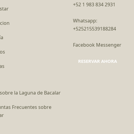
+52 1 983 834 2931
star
Whatsapp:
cion
+525215539188284
ía
Facebook Messenger
os
RESERVAR AHORA
as
sobre la Laguna de Bacalar
ntas Frecuentes sobre
ar