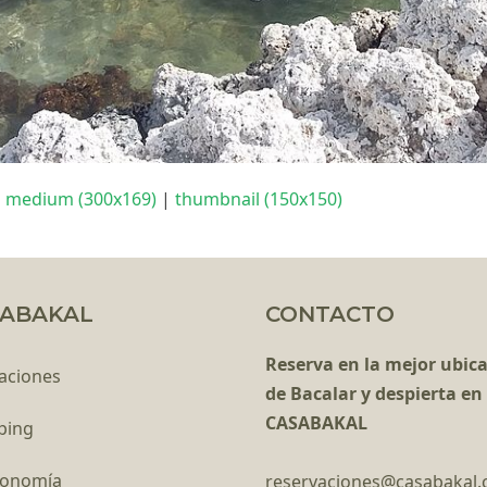
|
medium (300x169)
|
thumbnail (150x150)
ABAKAL
CONTACTO
Reserva en la mejor ubic
aciones
de Bacalar y despierta en
CASABAKAL
ping
ronomía
reservaciones@casabakal