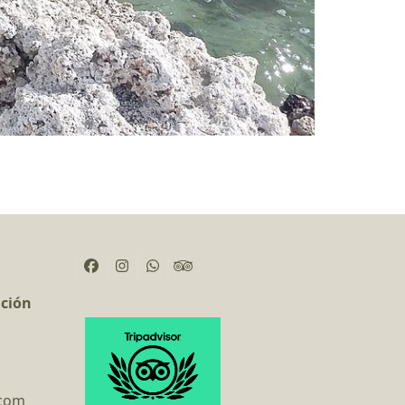
Facebook
Instagram
Whatsapp
Tripadvisor
ación
.com