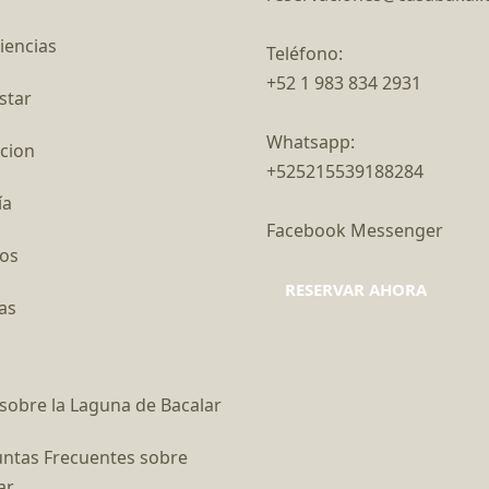
iencias
Teléfono:
+52 1 983 834 2931
star
Whatsapp:
cion
+525215539188284
ía
Facebook Messenger
os
RESERVAR AHORA
as
sobre la Laguna de Bacalar
ntas Frecuentes sobre
ar