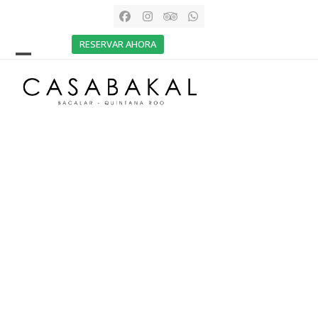
Skip
Facebook
Instagram
Tripadvisor
Whatsapp
to
RESERVAR AHORA
content
Open
Close
mobile
mobile
menu
menu