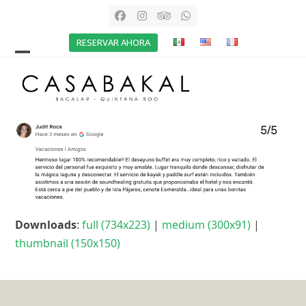
Skip
Facebook
Instagram
Tripadvisor
Whatsapp
to
RESERVAR AHORA
content
Open
Close
mobile
mobile
menu
menu
Downloads
:
full (734x223)
|
medium (300x91)
|
thumbnail (150x150)