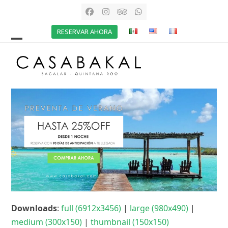
Skip
Facebook
Instagram
Tripadvisor
Whatsapp
to
RESERVAR AHORA
content
Open
Close
mobile
mobile
menu
menu
Downloads
:
full (6912x3456)
|
large (980x490)
|
medium (300x150)
|
thumbnail (150x150)