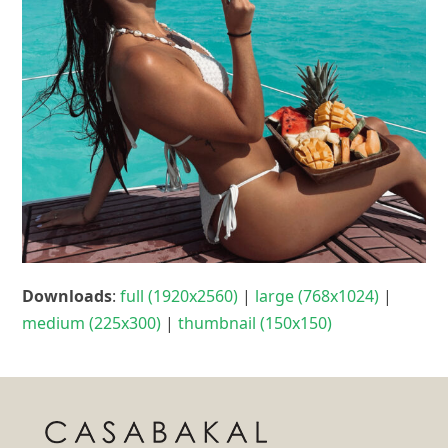
Downloads
:
full (1920x2560)
|
large (768x1024)
|
medium (225x300)
|
thumbnail (150x150)