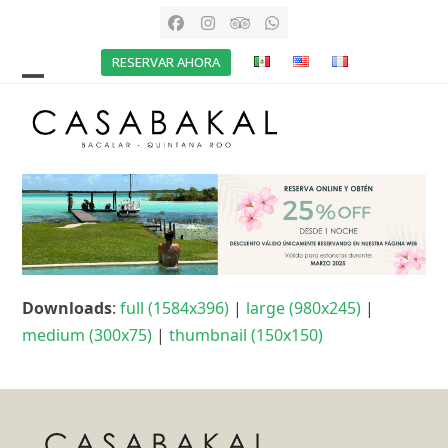
Skip
Facebook
Instagram
Tripadvisor
Whatsapp
to
RESERVAR AHORA
content
Open
Close
mobile
mobile
menu
menu
Downloads
:
full (1584x396)
|
large (980x245)
|
medium (300x75)
|
thumbnail (150x150)