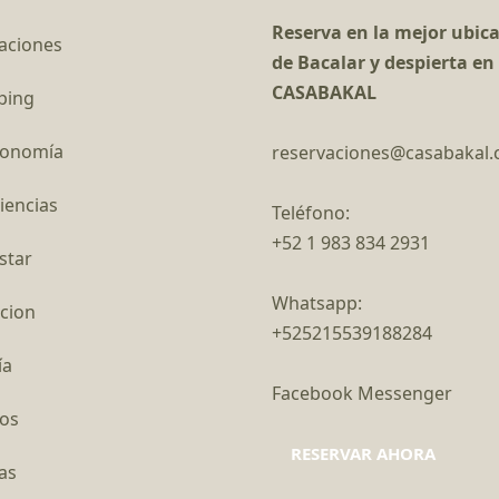
Reserva en la mejor ubic
aciones
de Bacalar y despierta en
CASABAKAL
ping
ronomía
reservaciones@casabakal
iencias
Teléfono:
+52 1 983 834 2931
star
Whatsapp:
cion
+525215539188284
ía
Facebook Messenger
os
RESERVAR AHORA
as