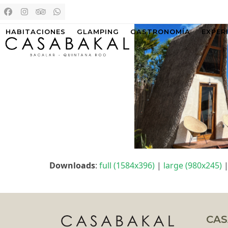
Skip
Facebook
Instagram
Tripadvisor
Whatsapp
to
HABITACIONES
GLAMPING
GASTRONOMÍA
EXPER
content
Downloads
:
full (1584x396)
|
large (980x245)
CAS