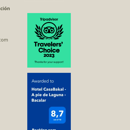
ación
.com