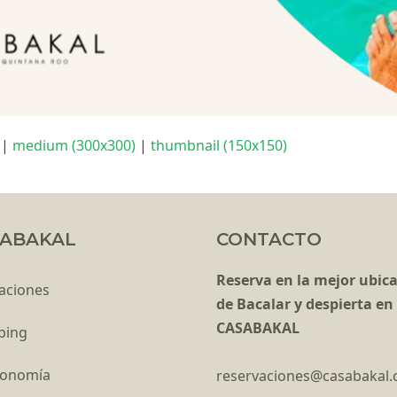
|
medium (300x300)
|
thumbnail (150x150)
ABAKAL
CONTACTO
Reserva en la mejor ubic
aciones
de Bacalar y despierta en
CASABAKAL
ping
ronomía
reservaciones@casabakal