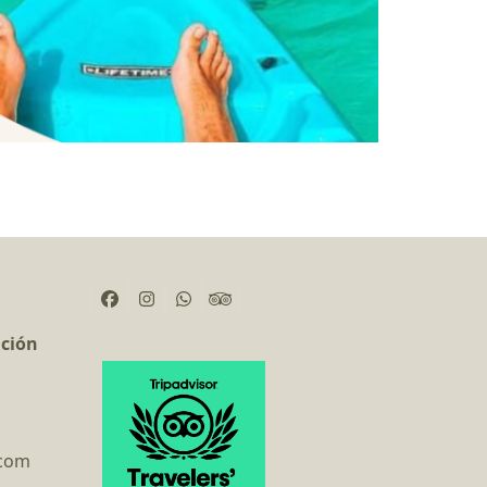
Facebook
Instagram
Whatsapp
Tripadvisor
ación
.com