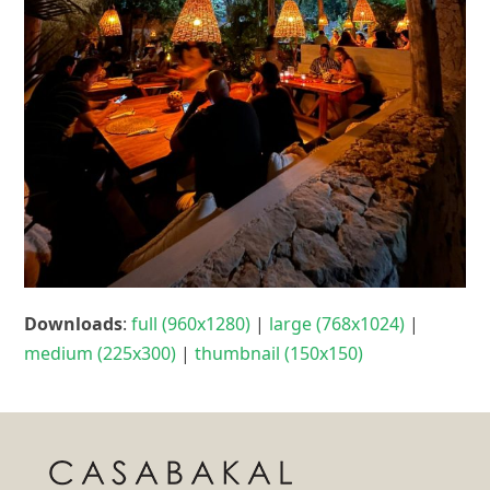
Downloads
:
full (960x1280)
|
large (768x1024)
|
medium (225x300)
|
thumbnail (150x150)