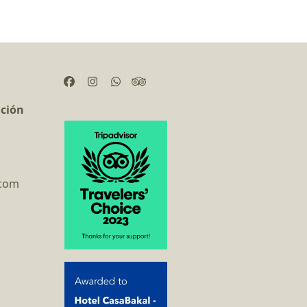
Facebook
Instagram
Whatsapp
Tripadvisor
ación
.com