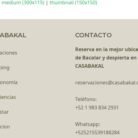
|
medium (300x115)
|
thumbnail (150x150)
ABAKAL
CONTACTO
Reserva en la mejor ubic
aciones
de Bacalar y despierta en
CASABAKAL
ping
ronomía
reservaciones@casabakal
iencias
Teléfono:
+52 1 983 834 2931
star
Whatsapp:
cion
+525215539188284