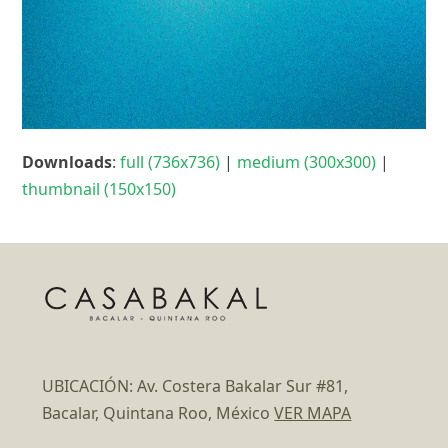
Downloads
:
full (736x736)
|
medium (300x300)
|
thumbnail (150x150)
UBICACIÓN: Av. Costera Bakalar Sur #81,
Bacalar, Quintana Roo, México
VER MAPA