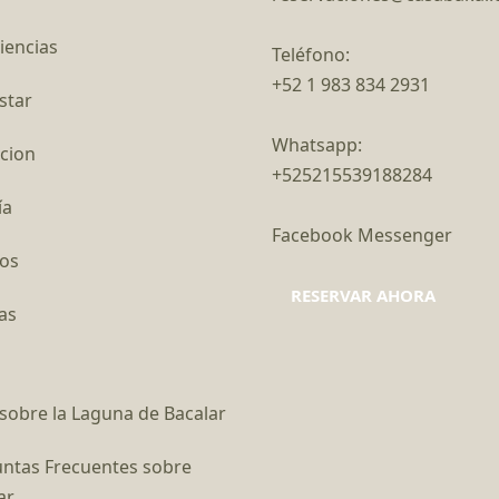
iencias
Teléfono:
+52 1 983 834 2931
star
Whatsapp:
cion
+525215539188284
ía
Facebook Messenger
os
RESERVAR AHORA
as
sobre la Laguna de Bacalar
ntas Frecuentes sobre
ar