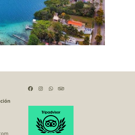
Facebook
Instagram
Whatsapp
Tripadvisor
ación
.com