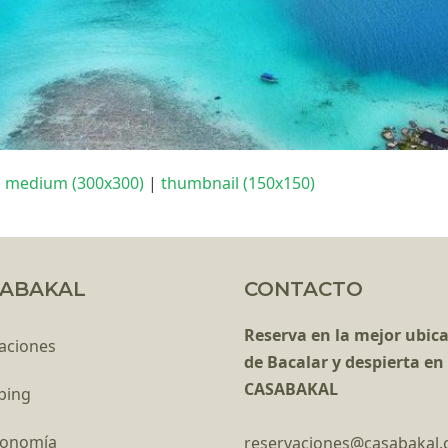
|
medium (300x300)
|
thumbnail (150x150)
ABAKAL
CONTACTO
Reserva en la mejor ubic
aciones
de Bacalar y despierta en
CASABAKAL
ping
ronomía
reservaciones@casabakal