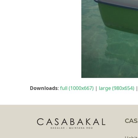
Downloads
:
full (1000x667)
|
large (980x654)
CAS