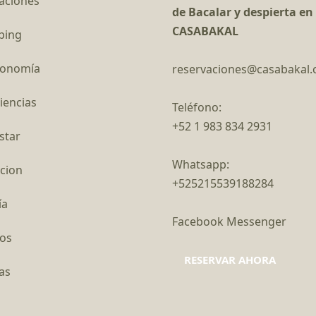
aciones
de Bacalar y despierta en
CASABAKAL
ping
ronomía
reservaciones@casabakal
iencias
Teléfono:
+52 1 983 834 2931
star
Whatsapp:
cion
+525215539188284
ía
Facebook Messenger
os
RESERVAR AHORA
as