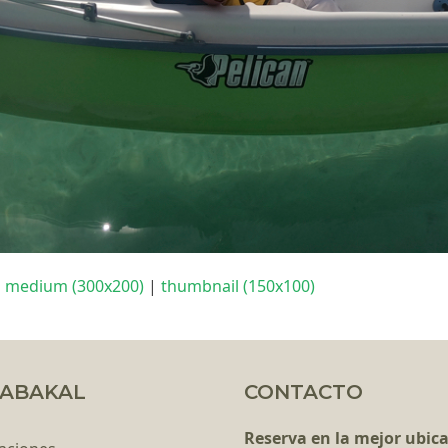
|
medium (300x200)
|
thumbnail (150x100)
ABAKAL
CONTACTO
Reserva en la mejor ubic