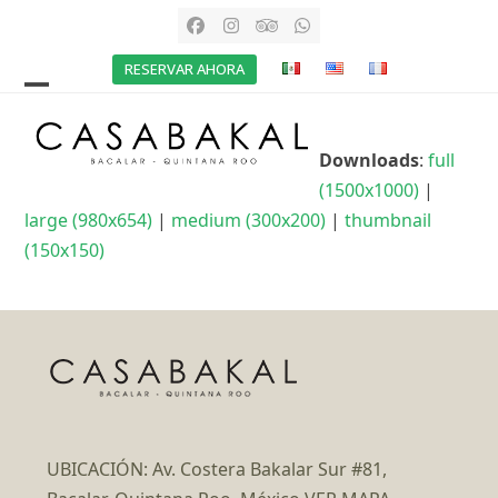
Skip
Facebook
Instagram
Tripadvisor
Whatsapp
to
RESERVAR AHORA
content
Open
Close
mobile
mobile
Downloads
:
full
menu
menu
(1500x1000)
|
large (980x654)
|
medium (300x200)
|
thumbnail
(150x150)
UBICACIÓN: Av. Costera Bakalar Sur #81,