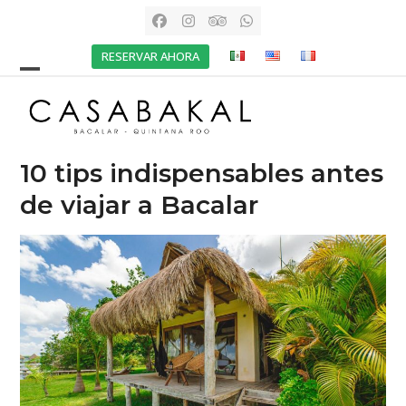
Skip
Facebook
Instagram
Tripadvisor
Whatsapp
to
RESERVAR AHORA
content
Open
Close
mobile
mobile
menu
menu
10 tips indispensables antes
de viajar a Bacalar